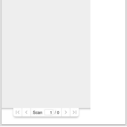
Scan
/ 
0