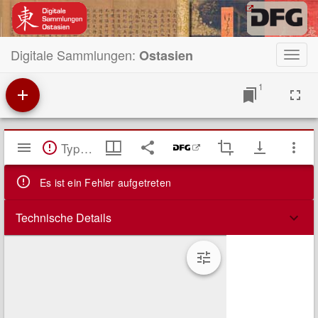
Digitale Sammlungen:
Ostasien
Toggl
navig
1
Mirador
TypeError: Failed to fetch
Viewer
Es ist ein Fehler aufgetreten
Technische Details