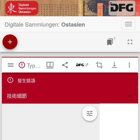
Digitale Sammlungen:
Ostasien
Toggl
navig
1
Mirador
TypeError: Failed to fetch
閱
覽
器
發生錯誤
技術細節