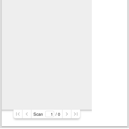
Scan
/ 
0