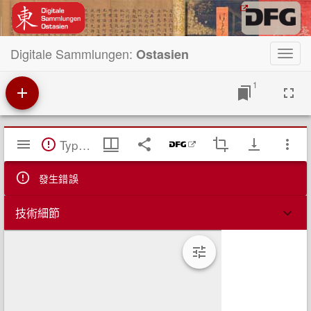
Digitale Sammlungen:
Ostasien
Toggl
navig
1
Mirador
TypeError: Failed to fetch
閱
覽
器
發生錯誤
技術細節