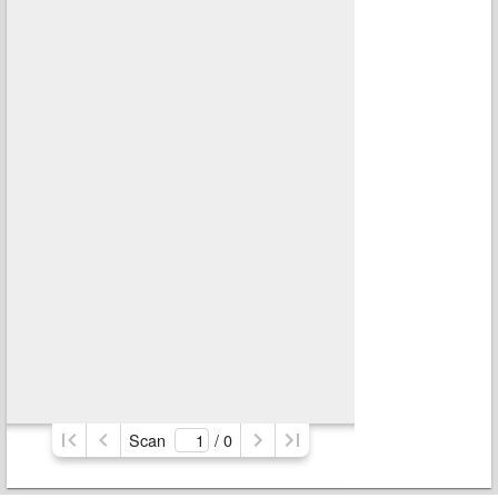
Scan
/ 
0