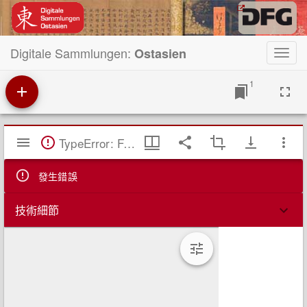
Digitale Sammlungen:
Ostasien
Toggl
navig
1
Mirador
TypeError: Failed to fetch
閱
覽
器
發生錯誤
技術細節