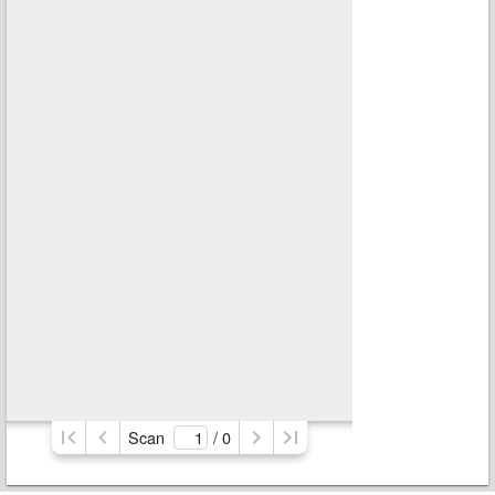
Scan
/ 
0