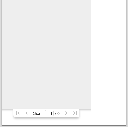
Scan
/ 
0