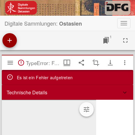
Digitale Sammlungen:
Ostasien
Toggl
navig
1
Mirador
TypeError: Failed to fetch
Viewer
Es ist ein Fehler aufgetreten
Technische Details