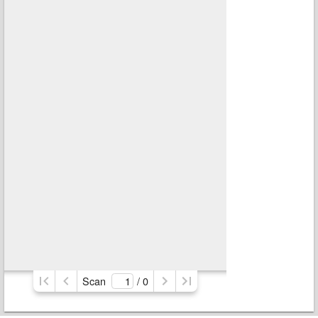
Scan
/ 
0