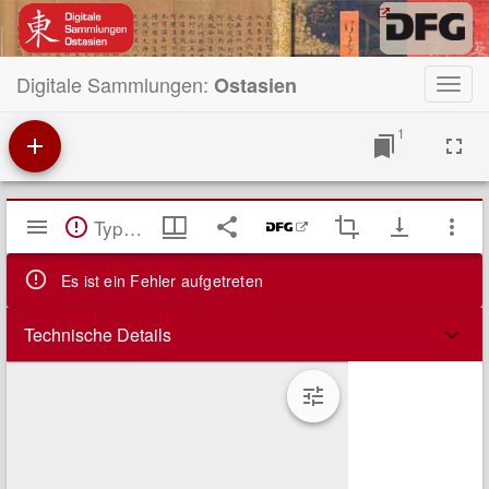
Digitale Sammlungen:
Ostasien
Toggl
navig
1
Mirador
TypeError: Failed to fetch
Viewer
Es ist ein Fehler aufgetreten
Technische Details