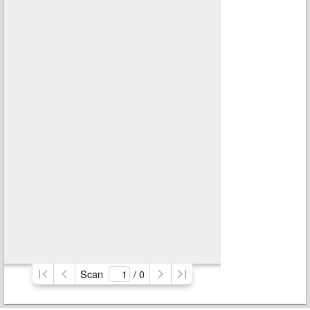
Scan
/ 
0