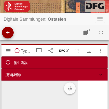
Digitale Sammlungen:
Ostasien
Toggl
navig
1
Mirador
TypeError: Failed to fetch
閱
覽
器
發生錯誤
技術細節