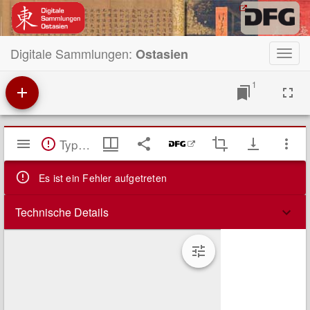
Digitale Sammlungen:
Ostasien
Toggl
navig
1
Mirador
TypeError: Failed to fetch
Viewer
Es ist ein Fehler aufgetreten
Technische Details