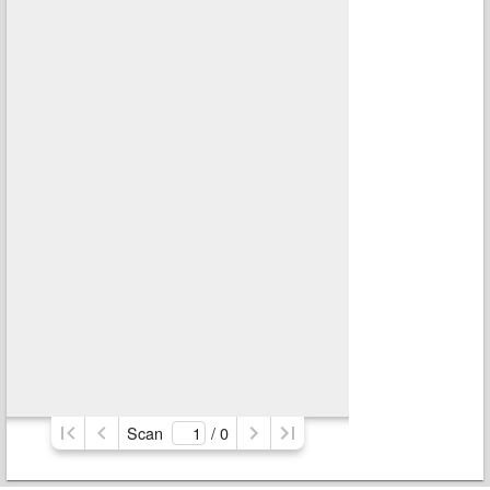
Scan
/ 
0