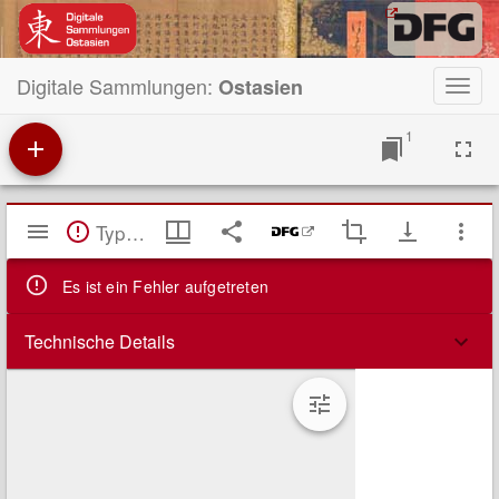
Digitale Sammlungen:
Ostasien
Toggl
navig
1
Mirador
TypeError: Failed to fetch
Viewer
Es ist ein Fehler aufgetreten
Technische Details