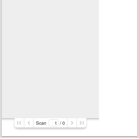
Scan
/ 
0