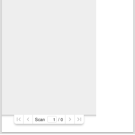
Scan
/ 
0