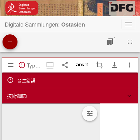
Digitale Sammlungen:
Ostasien
Toggl
navig
1
Mirador
TypeError: Failed to fetch
閱
覽
器
發生錯誤
技術細節