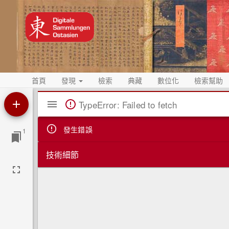
首頁
發現
檢索
典藏
數位化
檢索幫助
Mirador
TypeError: Failed to fetch
閱
覽
發生錯誤
1
器
技術細節