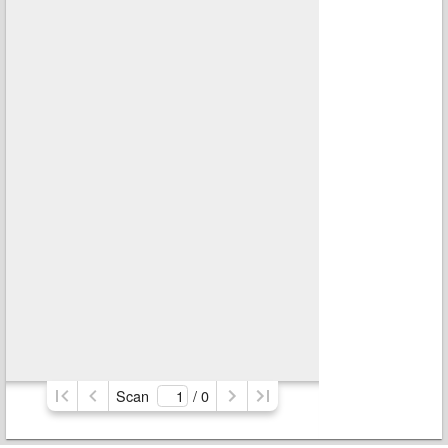
Scan
/ 
0