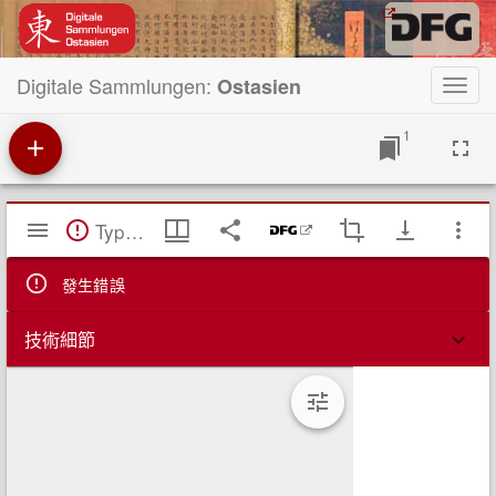
Digitale Sammlungen:
Ostasien
Toggl
navig
1
Mirador
TypeError: Failed to fetch
閱
覽
器
發生錯誤
技術細節