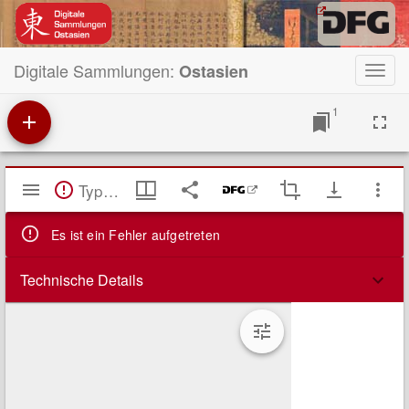
Digitale Sammlungen:
Ostasien
Toggl
navig
1
Mirador
TypeError: Failed to fetch
Viewer
Es ist ein Fehler aufgetreten
Technische Details