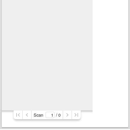
Scan
/ 
0