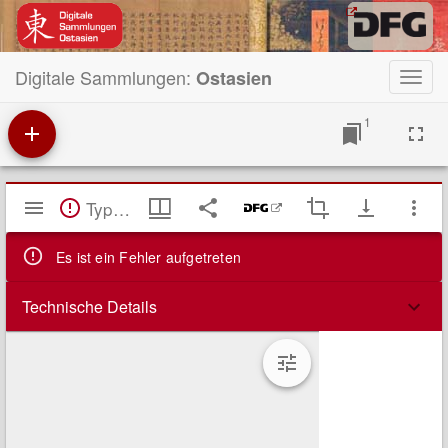
Digitale Sammlungen:
Ostasien
Toggl
navig
1
Mirador
TypeError: Failed to fetch
Viewer
Es ist ein Fehler aufgetreten
Technische Details