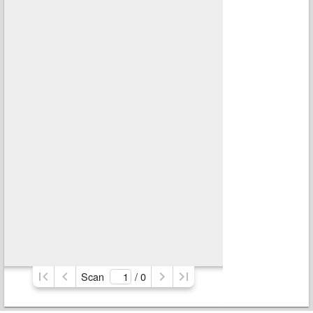
Scan
/ 
0