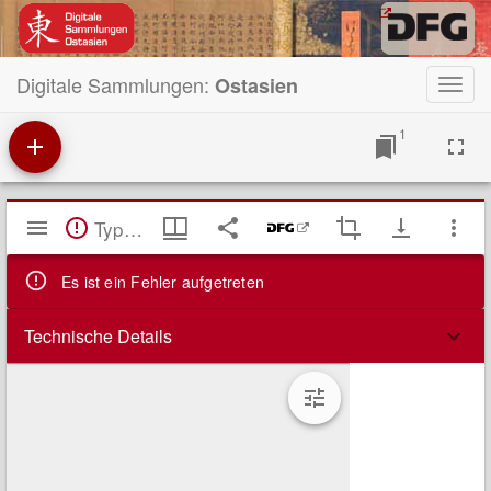
Digitale Sammlungen:
Ostasien
Toggl
navig
1
Mirador
TypeError: Failed to fetch
Viewer
Es ist ein Fehler aufgetreten
Technische Details