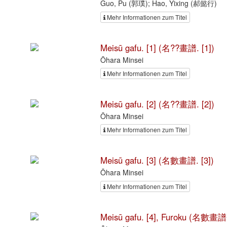
Guo, Pu (郭璞); Hao, Yixing (郝懿行)
Mehr Informationen zum Titel
Meisū gafu. [1] (名??畫譜. [1])
Ōhara Minsei
Mehr Informationen zum Titel
Meisū gafu. [2] (名??畫譜. [2])
Ōhara Minsei
Mehr Informationen zum Titel
Meisū gafu. [3] (名數畫譜. [3])
Ōhara Minsei
Mehr Informationen zum Titel
Meisū gafu. [4], Furoku (名數畫譜. 