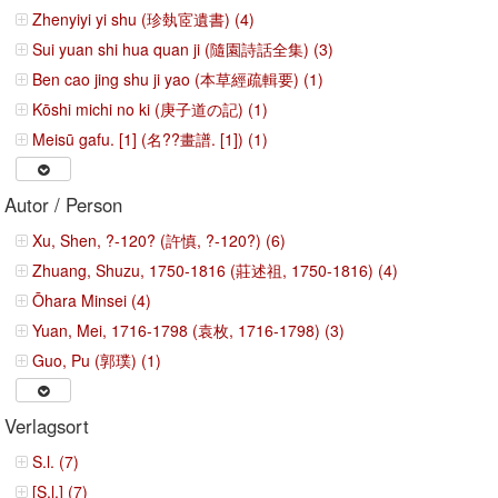
Zhenyiyi yi shu (珍埶宧遺書) (4)
Sui yuan shi hua quan ji (隨園詩話全集) (3)
Ben cao jing shu ji yao (本草經疏輯要) (1)
Kōshi michi no ki (庚子道の記) (1)
Meisū gafu. [1] (名??畫譜. [1]) (1)
Autor / Person
Xu, Shen, ?-120? (許慎, ?-120?) (6)
Zhuang, Shuzu, 1750-1816 (莊述祖, 1750-1816) (4)
Ōhara Minsei (4)
Yuan, Mei, 1716-1798 (袁枚, 1716-1798) (3)
Guo, Pu (郭璞) (1)
Verlagsort
S.l. (7)
[S.l.] (7)