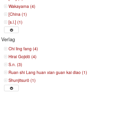
Wakayama (4)
[China (1)
[s.l.] (1)
Verlag
Chi ling fang (4)
Hirai Gojidō (4)
S.n. (3)
Ruan shi Lang huan xian guan kai diao (1)
Shunjitsurō (1)