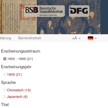
A
klärung
Barrierefreiheit
A
Erscheinungszeitraum
1800 - 1899 (21)
Erscheinungsjahr
ropdown
1809 (21)
Sprache
Chinesisch (15)
Japanisch (6)
Titel