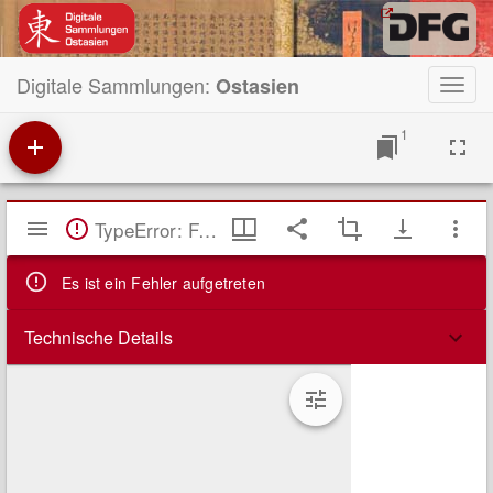
Digitale Sammlungen:
Ostasien
Toggl
navig
1
Mirador
TypeError: Failed to fetch
Viewer
Es ist ein Fehler aufgetreten
Technische Details