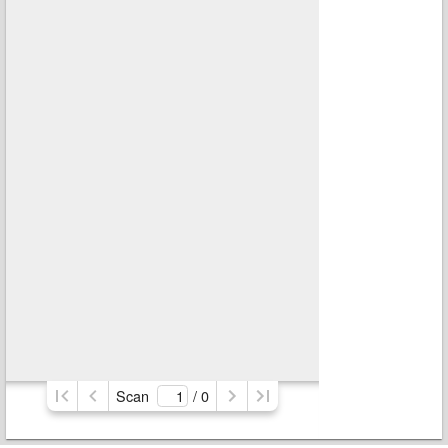
Scan
/ 
0