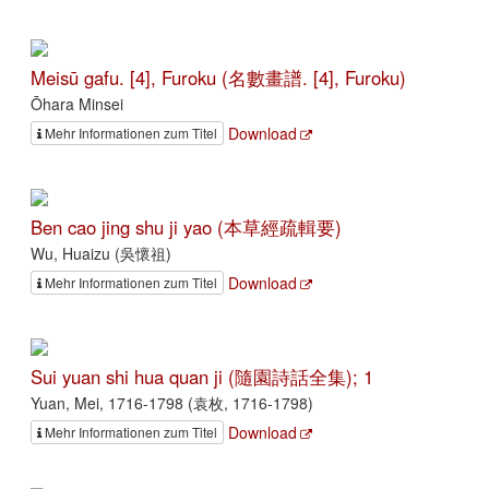
Meisū gafu. [4], Furoku (名數畫譜. [4], Furoku)
Ōhara Minsei
Download
Mehr Informationen zum Titel
Ben cao jing shu ji yao (本草經疏輯要)
Wu, Huaizu (吳懷祖)
Download
Mehr Informationen zum Titel
Sui yuan shi hua quan ji (隨園詩話全集); 1
Yuan, Mei, 1716-1798 (袁枚, 1716-1798)
Download
Mehr Informationen zum Titel