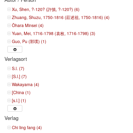
Xu, Shen, ?-120? (許慎, ?-120?) (6)
Zhuang, Shuzu, 1750-1816 (莊述祖, 1750-1816) (4)
Ōhara Minsei (4)
Yuan, Mei, 1716-1798 (袁枚, 1716-1798) (3)
Guo, Pu (郭璞) (1)
Verlagsort
S.l. (7)
[S.l.] (7)
Wakayama (4)
[China (1)
[s.l.] (1)
Verlag
Chi ling fang (4)