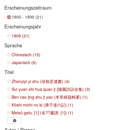
Erscheinungszeitraum
1800 - 1899 (21)
Erscheinungsjahr
1809 (21)
Sprache
Chinesisch (15)
Japanisch (6)
Titel
Zhenyiyi yi shu (珍埶宧遺書) (4)
Sui yuan shi hua quan ji (隨園詩話全集) (3)
Ben cao jing shu ji yao (本草經疏輯要) (1)
Kōshi michi no ki (庚子道の記) (1)
Meisū gafu. [1] (名??畫譜. [1]) (1)
Autor / Person