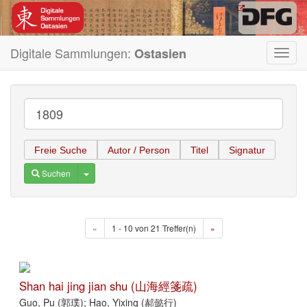
Digitale Sammlungen:
Ostasien
Toggl
navig
Freie Suche
Autor / Person
Titel
Signatur
Toggle Dropdown
Suchen
«
1 - 10 von 21 Treffer(n)
»
Shan hai jing jian shu (山海經箋疏)
Guo, Pu (郭璞); Hao, Yixing (郝懿行)