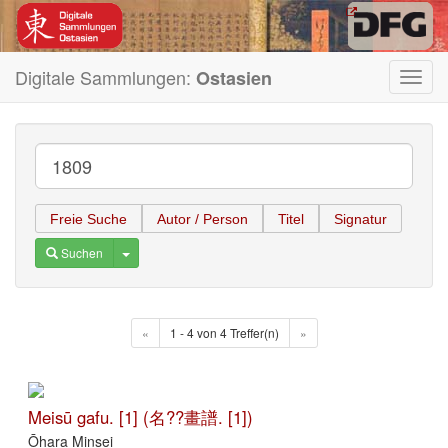
Digitale Sammlungen:
Ostasien
Toggl
navig
Freie Suche
Autor / Person
Titel
Signatur
Toggle Dropdown
Suchen
«
1 - 4 von 4 Treffer(n)
»
Meisū gafu. [1] (名??畫譜. [1])
Ōhara Minsei