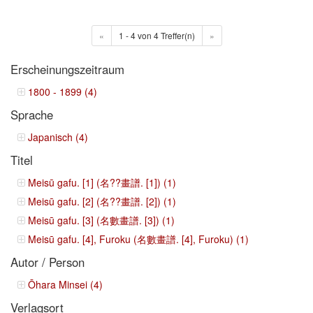
«
1 - 4 von 4 Treffer(n)
»
Erscheinungszeitraum
1800 - 1899 (4)
Sprache
Japanisch (4)
Titel
Meisū gafu. [1] (名??畫譜. [1]) (1)
Meisū gafu. [2] (名??畫譜. [2]) (1)
Meisū gafu. [3] (名數畫譜. [3]) (1)
Meisū gafu. [4], Furoku (名數畫譜. [4], Furoku) (1)
Autor / Person
Ōhara Minsei (4)
Verlagsort