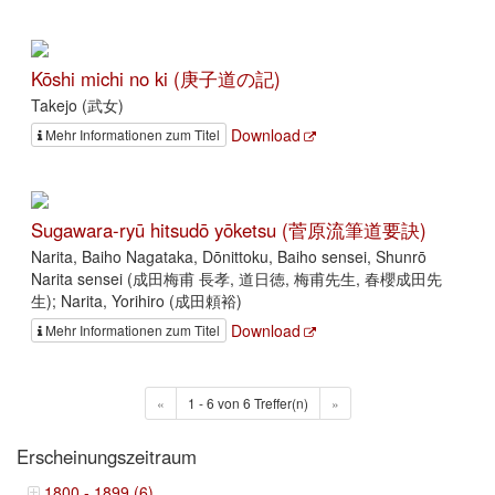
Kōshi michi no ki (庚子道の記)
Takejo (武女)
Download
Mehr Informationen zum Titel
Sugawara-ryū hitsudō yōketsu (菅原流筆道要訣)
Narita, Baiho Nagataka, Dōnittoku, Baiho sensei, Shunrō
Narita sensei (成田梅甫 長孝, 道日徳, 梅甫先生, 春櫻成田先
生); Narita, Yorihiro (成田頼裕)
Download
Mehr Informationen zum Titel
«
1 - 6 von 6 Treffer(n)
»
Erscheinungszeitraum
1800 - 1899 (6)