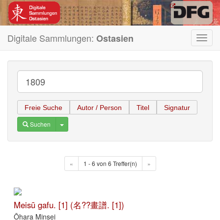
Digitale Sammlungen:
Ostasien
Toggl
navig
Freie Suche
Autor / Person
Titel
Signatur
Toggle Dropdown
Suchen
«
1 - 6 von 6 Treffer(n)
»
Meisū gafu. [1] (名??畫譜. [1])
Ōhara Minsei