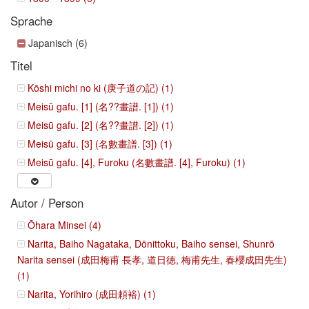
Sprache
Japanisch (6)
Titel
Kōshi michi no ki (庚子道の記) (1)
Meisū gafu. [1] (名??畫譜. [1]) (1)
Meisū gafu. [2] (名??畫譜. [2]) (1)
Meisū gafu. [3] (名數畫譜. [3]) (1)
Meisū gafu. [4], Furoku (名數畫譜. [4], Furoku) (1)
Autor / Person
Ōhara Minsei (4)
Narita, Baiho Nagataka, Dōnittoku, Baiho sensei, Shunrō
Narita sensei (成田梅甫 長孝, 道日徳, 梅甫先生, 春櫻成田先生)
(1)
Narita, Yorihiro (成田頼裕) (1)