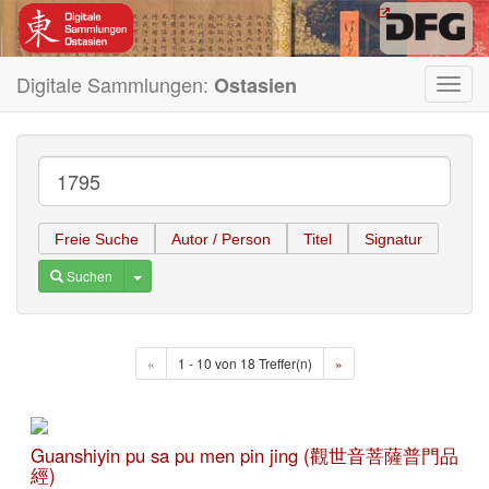
Digitale Sammlungen:
Ostasien
Toggl
navig
Freie Suche
Autor / Person
Titel
Signatur
Toggle Dropdown
Suchen
«
1 - 10 von 18 Treffer(n)
»
Guanshiyin pu sa pu men pin jing (觀世音菩薩普門品
經)