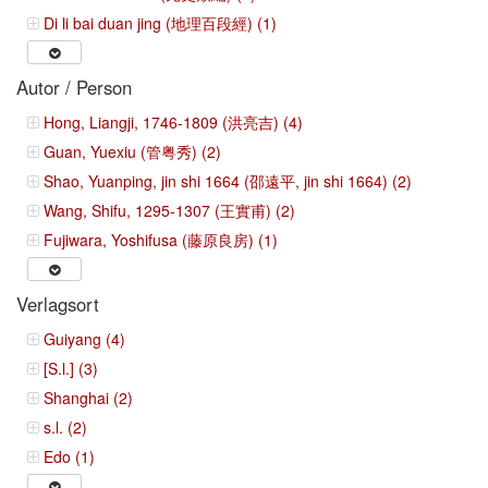
Di li bai duan jing (地理百段經) (1)
Autor / Person
Hong, Liangji, 1746-1809 (洪亮吉) (4)
Guan, Yuexiu (管粤秀) (2)
Shao, Yuanping, jin shi 1664 (邵遠平, jin shi 1664) (2)
Wang, Shifu, 1295-1307 (王實甫) (2)
Fujiwara, Yoshifusa (藤原良房) (1)
Verlagsort
Guiyang (4)
[S.l.] (3)
Shanghai (2)
s.l. (2)
Edo (1)