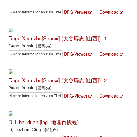
DFG-Viewer
Download
Mehr Informationen zum Titel
Taigu Xian zhi [Shanxi] (太谷縣志 [山西]); 1
Guan, Yuexiu (管粤秀)
DFG-Viewer
Download
Mehr Informationen zum Titel
Taigu Xian zhi [Shanxi] (太谷縣志 [山西]); 2
Guan, Yuexiu (管粤秀)
DFG-Viewer
Download
Mehr Informationen zum Titel
Di li bai duan jing (地理百段經)
Li, Dezhen, Qing (李德貞)