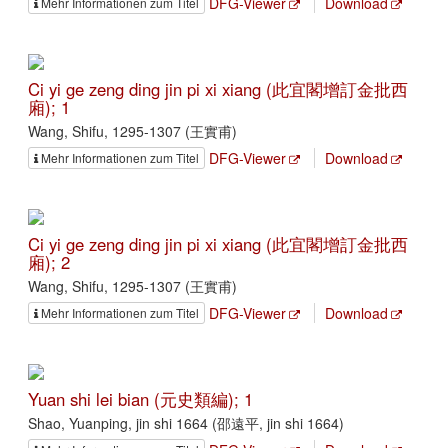
DFG-Viewer
Download
Mehr Informationen zum Titel
Ci yi ge zeng ding jin pi xi xiang (此宜閣增訂金批西
廂); 1
Wang, Shifu, 1295-1307 (王實甫)
DFG-Viewer
Download
Mehr Informationen zum Titel
Ci yi ge zeng ding jin pi xi xiang (此宜閣增訂金批西
廂); 2
Wang, Shifu, 1295-1307 (王實甫)
DFG-Viewer
Download
Mehr Informationen zum Titel
Yuan shi lei bian (元史類編); 1
Shao, Yuanping, jin shi 1664 (邵遠平, jin shi 1664)