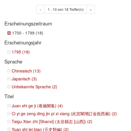
«
1 - 10 von 18 Treffer(n)
»
Erscheinungszeitraum
1700 - 1799 (18)
Erscheinungsjahr
1795 (18)
Sprache
Chinesisch (13)
Japanisch (3)
Unbekannte Sprache (2)
Titel
Juan shi ge ji (卷施閣集) (4)
Ci yi ge zeng ding jin pi xi xiang (此宜閣增訂金批西廂) (2)
Taigu Xian zhi [Shanxi] (太谷縣志 [山西]) (2)
Yuan shi lei bian (元史類編) (2)