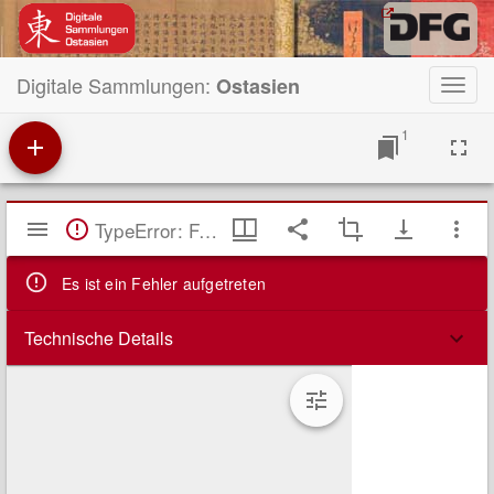
Digitale Sammlungen:
Ostasien
Toggl
navig
1
Mirador
TypeError: Failed to fetch
Viewer
Es ist ein Fehler aufgetreten
Technische Details