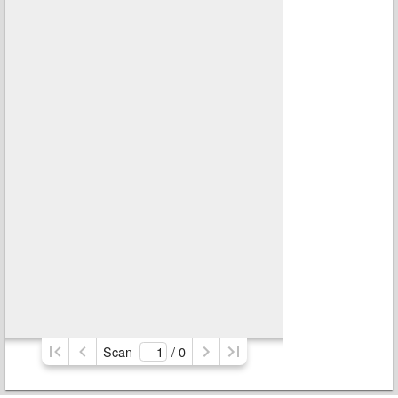
Scan
/ 
0