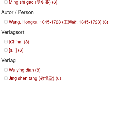
Ming shi gao (明史藁) (6)
Autor / Person
Wang, Hongxu, 1645-1723 (王鴻緖, 1645-1723) (6)
Verlagsort
[China] (8)
[s.l.] (6)
Verlag
Wu ying dian (8)
Jing shen tang (敬愼堂) (6)