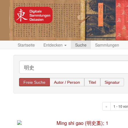
Startseite
Entdecken
Suche
Sammlungen
Freie Suche
Autor / Person
Titel
Signatur
«
1 - 10 vo
Ming shi gao (明史藁); 1