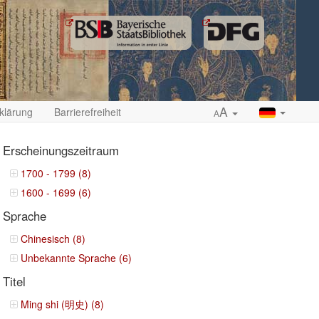
A
klärung
Barrierefreiheit
A
Erscheinungszeitraum
1700 - 1799 (8)
1600 - 1699 (6)
ropdown
Sprache
Chinesisch (8)
Unbekannte Sprache (6)
Titel
Ming shi (明史) (8)