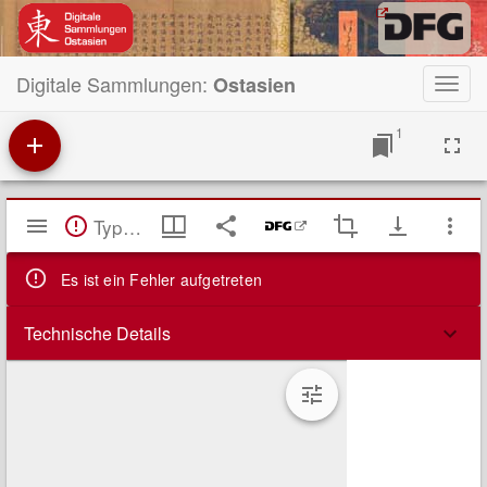
Digitale Sammlungen:
Ostasien
Toggl
navig
1
Mirador
TypeError: Failed to fetch
Viewer
Es ist ein Fehler aufgetreten
Technische Details