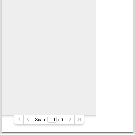
Scan
/ 
0