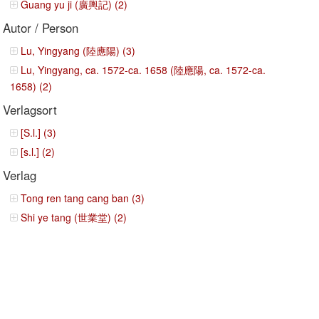
Guang yu ji (廣輿記) (2)
Autor / Person
Lu, Yingyang (陸應陽) (3)
Lu, Yingyang, ca. 1572-ca. 1658 (陸應陽, ca. 1572-ca.
1658) (2)
Verlagsort
[S.l.] (3)
[s.l.] (2)
Verlag
Tong ren tang cang ban (3)
Shi ye tang (世業堂) (2)