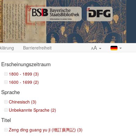
A
klärung
Barrierefreiheit
A
Erscheinungszeitraum
1800 - 1899 (3)
1600 - 1699 (2)
ropdown
Sprache
Chinesisch (3)
Unbekannte Sprache (2)
Titel
Zeng ding guang yu ji (增訂廣輿記) (3)