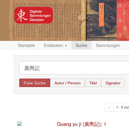
Startseite
Entdecken
Suche
Sammlungen
Freie Suche
Autor / Person
Titel
Signatur
«
1 - 5 vo
Guang yu ji (廣輿記); 1