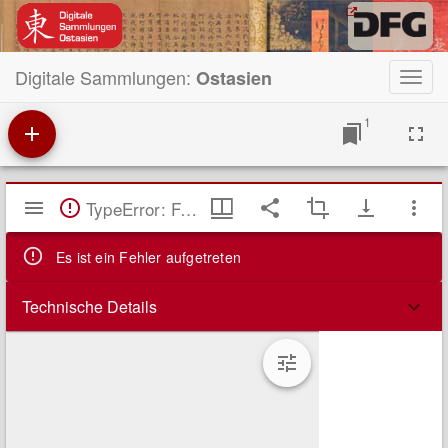
Digitale Sammlungen:
Ostasien
Toggl
navig
1
Mirador
TypeError: Failed to fetch
Viewer
Es ist ein Fehler aufgetreten
Technische Details