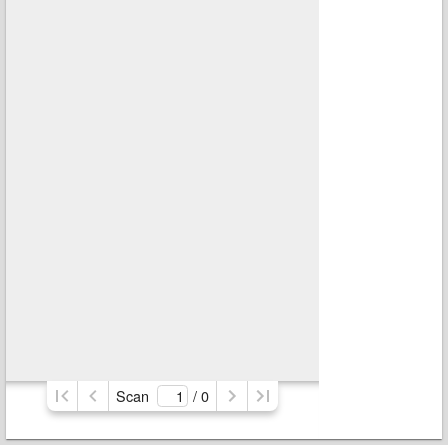
Scan
/ 
0