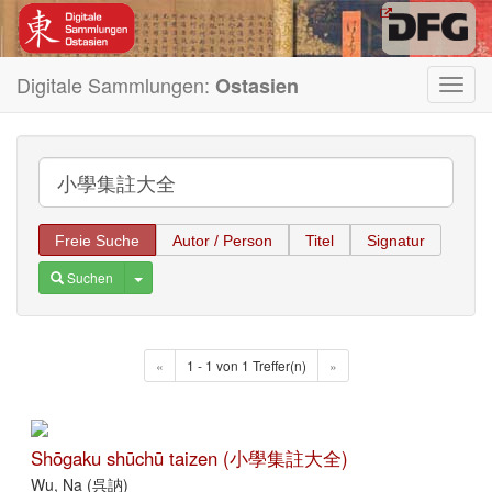
Digitale Sammlungen:
Ostasien
Toggl
navig
Freie Suche
Autor / Person
Titel
Signatur
Toggle Dropdown
Suchen
«
1 - 1 von 1 Treffer(n)
»
Shōgaku shūchū taizen (小學集註大全)
Wu, Na (呉訥)