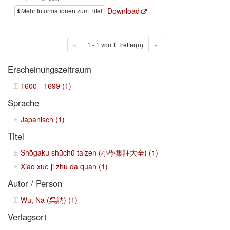
Download
Mehr Informationen zum Titel
«
1 - 1 von 1 Treffer(n)
»
Erscheinungszeitraum
1600 - 1699 (1)
Sprache
Japanisch (1)
Titel
Shōgaku shūchū taizen (小學集註大全) (1)
Xiao xue ji zhu da quan (1)
Autor / Person
Wu, Na (呉訥) (1)
Verlagsort