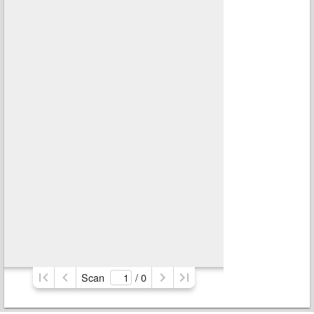
Scan
/ 
0