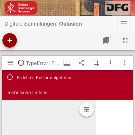
Digitale Sammlungen:
Ostasien
Toggl
navig
1
Mirador
TypeError: Failed to fetch
Viewer
Es ist ein Fehler aufgetreten
Technische Details