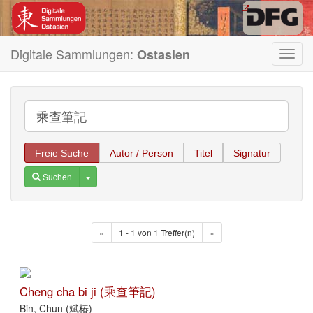
Digitale Sammlungen:
Ostasien
Toggl
navig
Freie Suche
Autor / Person
Titel
Signatur
Toggle Dropdown
Suchen
«
1 - 1 von 1 Treffer(n)
»
Cheng cha bi ji (乘查筆記)
Bin, Chun (斌椿)