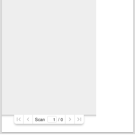
Scan
/ 
0