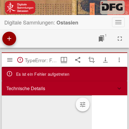
Digitale Sammlungen:
Ostasien
Toggl
navig
1
Mirador
TypeError: Failed to fetch
Viewer
Es ist ein Fehler aufgetreten
Technische Details