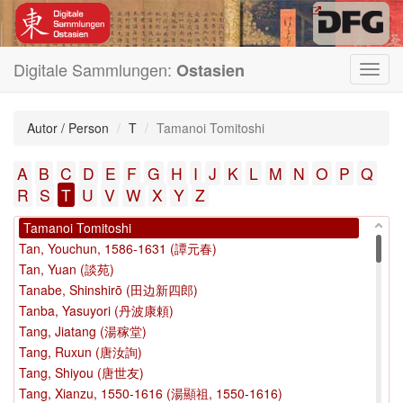
Takatori Hidetsugu
Takebe Ryōtai
Takeda, Sadanao (竹田定直)
Takejo (武女)
Digitale Sammlungen:
Ostasien
Toggl
Takemoto, Tōtōan (武元景文)
navig
Takenotsuka Tōshi
Takeuchi, Kakusai (武内确斎)
Autor / Person
T
Tamanoi Tomitoshi
Taki, Gentoku (多紀元徳)
Taki, Motohiro
A
B
C
D
E
F
G
H
I
J
K
L
M
N
O
P
Q
Taki Motohiro
R
S
T
U
V
W
X
Y
Z
Takizawa, Bakin (滝沢馬琴)
Tamanoi Tomitoshi
Tan, Youchun, 1586-1631 (譚元春)
Tan, Yuan (談苑)
Tanabe, Shinshirō (田边新四郎)
Tanba, Yasuyori (丹波康頼)
Tang, Jiatang (湯稼堂)
Tang, Ruxun (唐汝詢)
Tang, Shiyou (唐世友)
Tang, Xianzu, 1550-1616 (湯顯祖, 1550-1616)