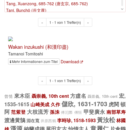
Tang, Xuanzong, 685-762 (唐玄宗, 685-762)
Tani, Bunchō (谷文晁)
Tani, Seikō
«
1 - 1 von 1 Treffer(n)
»
Tani, Sogai (谷素外)
Tao, Cheng, js. 1709 (陶成)
Tao, Qian, 372-427 (陶潛, 372-427)
Tatsuno, Shunsetsu (立野春節)
Wakan inzukushi (和漢印盡)
Tayama Takanori (田山敬儀)
Tamanoi Tomitoshi
Tegara no Okamochi
Download
Mehr Informationen zum Titel
Tejima, Toan (手島堵庵)
Tejima Toan
Ten'in, Ryūtaku 1422-1500, Ryōtaku (天阴龍澤)
«
1 - 1 von 1 Treffer(n)
»
Terentius, Johannes (鄧玉函)
Teshima, Toan
來木臣
方虛名
宏,
聶崇義, 10th cent
曾慥
聶崇義, 10th cent
Thomas, Antoine
儲欣, 1631-1703
1535-1615
虎関
頓
Thomas, Antoine, 1644-1709
山崎美成 久作
Tian, Wenjing, 1662-1732 (田文鏡)
阿
大枝流芳
甲斐廣永
范紫登
孫洙
南部草寿
傅氾際
傅恒
Tian Wenjing (田文鏡)
黃汝松
渡邊黄鵠
淵在寬
李時珍, 1518-1593
林國
井原西鶴
Togan
淨源
章履仁
納蘭成德
尾田玄古
怡情主人
片倉鶴
雄