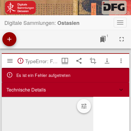
Digitale Sammlungen:
Ostasien
Toggl
navig
1
Mirador
TypeError: Failed to fetch
Viewer
Es ist ein Fehler aufgetreten
Technische Details