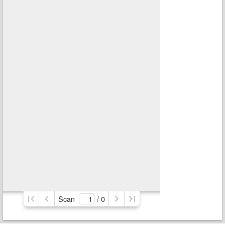
Scan
/ 
0