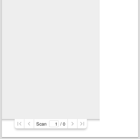
Scan
/ 
0