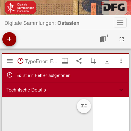
Digitale Sammlungen:
Ostasien
Toggl
navig
1
Mirador
TypeError: Failed to fetch
Viewer
Es ist ein Fehler aufgetreten
Technische Details