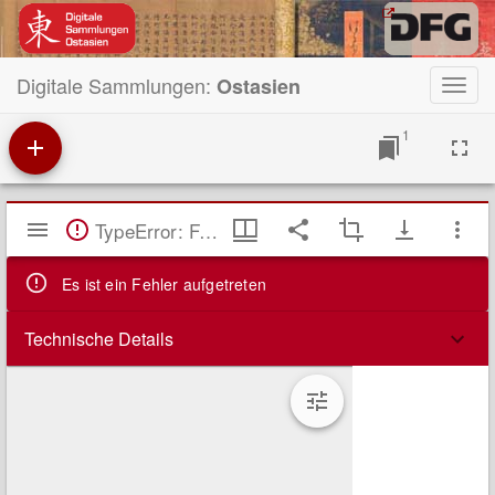
Digitale Sammlungen:
Ostasien
Toggl
navig
1
Mirador
TypeError: Failed to fetch
Viewer
Es ist ein Fehler aufgetreten
Technische Details