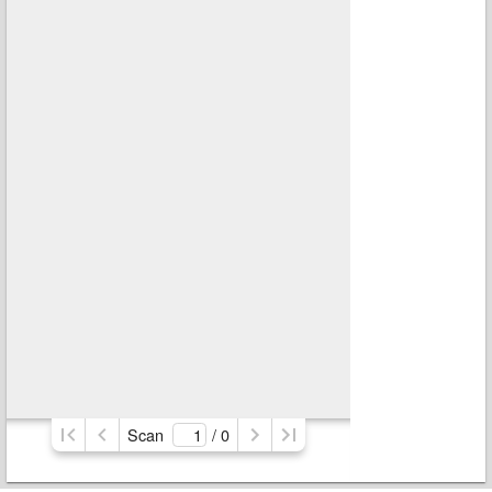
Scan
/ 
0