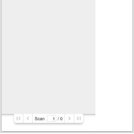
Scan
/ 
0