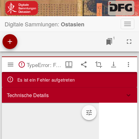
Digitale Sammlungen:
Ostasien
Toggl
navig
1
Mirador
TypeError: Failed to fetch
Viewer
Es ist ein Fehler aufgetreten
Technische Details