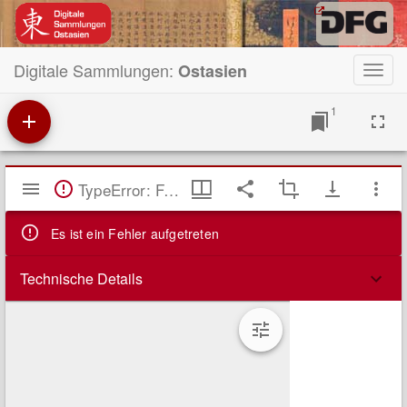
Digitale Sammlungen:
Ostasien
Toggl
navig
1
Mirador
TypeError: Failed to fetch
Viewer
Es ist ein Fehler aufgetreten
Technische Details