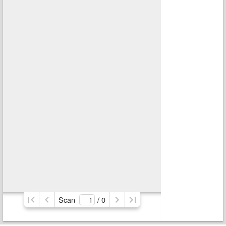
Scan
/ 
0