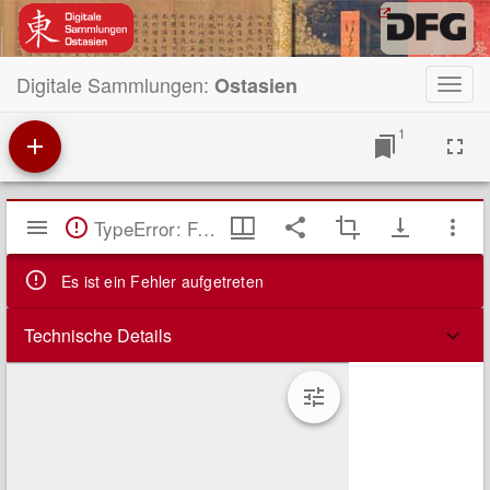
Digitale Sammlungen:
Ostasien
Toggl
navig
1
Mirador
TypeError: Failed to fetch
Viewer
Es ist ein Fehler aufgetreten
Technische Details