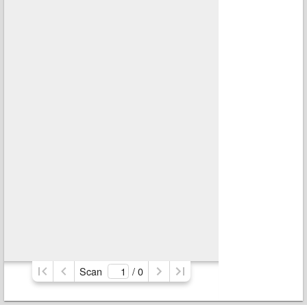
Scan
/ 
0