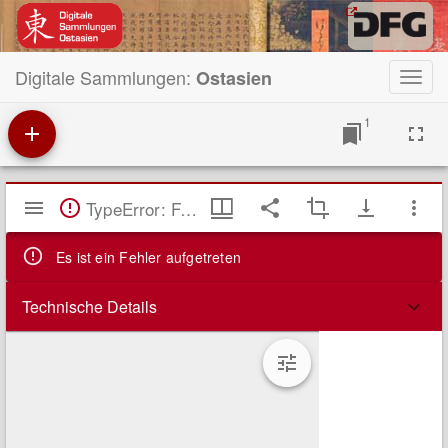
Digitale Sammlungen:
Ostasien
Toggl
navig
1
Mirador
TypeError: Failed to fetch
Viewer
Es ist ein Fehler aufgetreten
Technische Details