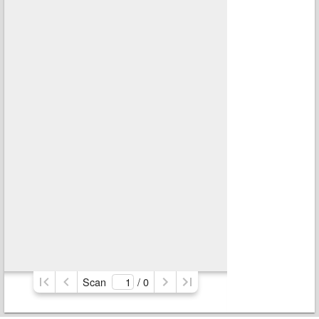
Scan
/ 
0