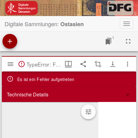
Digitale Sammlungen:
Ostasien
Toggl
navig
1
Mirador
TypeError: Failed to fetch
Viewer
Es ist ein Fehler aufgetreten
Technische Details