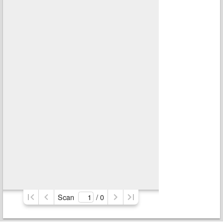
Scan
/ 
0