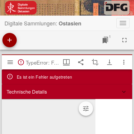
Digitale Sammlungen:
Ostasien
Toggl
navig
1
Mirador
TypeError: Failed to fetch
Viewer
Es ist ein Fehler aufgetreten
Technische Details