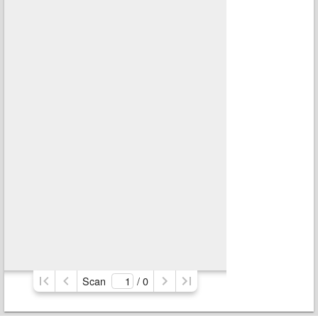
Scan
/ 
0