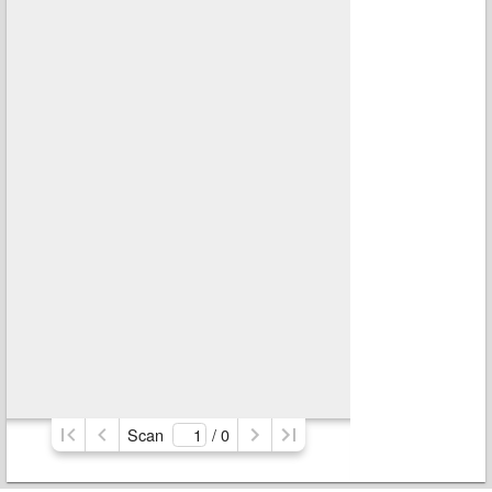
Scan
/ 
0