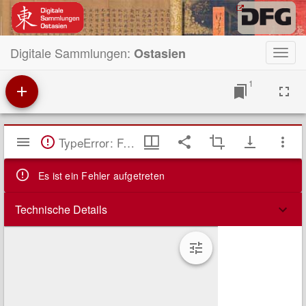
Digitale Sammlungen:
Ostasien
Toggl
navig
1
Mirador
TypeError: Failed to fetch
Viewer
Es ist ein Fehler aufgetreten
Technische Details