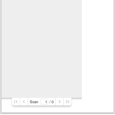
Scan
/ 
0