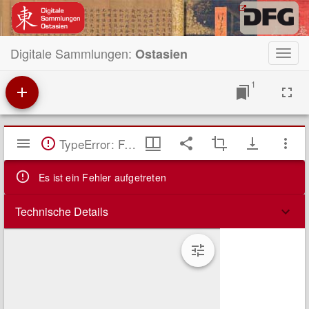
Digitale Sammlungen:
Ostasien
Toggl
navig
1
Mirador
TypeError: Failed to fetch
Viewer
Es ist ein Fehler aufgetreten
Technische Details