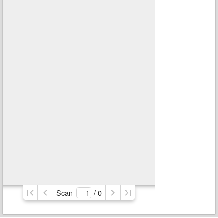
Scan
/ 
0