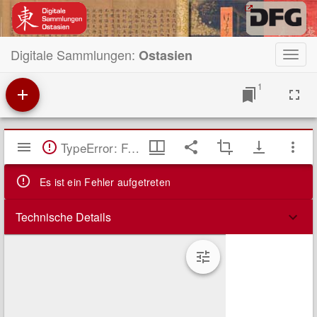
Digitale Sammlungen:
Ostasien
Toggl
navig
1
Mirador
TypeError: Failed to fetch
Viewer
Es ist ein Fehler aufgetreten
Technische Details