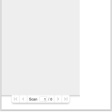
Scan
/ 
0