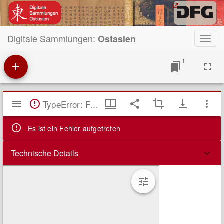
Digitale Sammlungen:
Ostasien
Toggl
navig
1
Mirador
TypeError: Failed to fetch
Viewer
Es ist ein Fehler aufgetreten
Technische Details