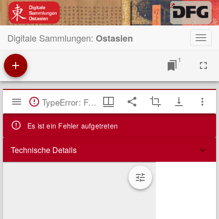
Digitale Sammlungen:
Ostasien
Toggl
navig
1
Mirador
TypeError: Failed to fetch
Viewer
Es ist ein Fehler aufgetreten
Technische Details