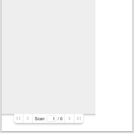
Scan
/ 
0