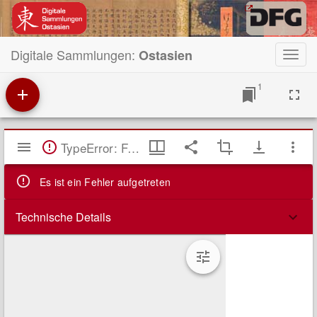
Digitale Sammlungen:
Ostasien
Toggl
navig
1
Mirador
TypeError: Failed to fetch
Viewer
Es ist ein Fehler aufgetreten
Technische Details