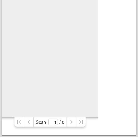
Scan
/ 
0