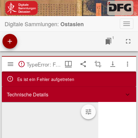
Digitale Sammlungen:
Ostasien
Toggl
navig
1
Mirador
TypeError: Failed to fetch
Viewer
Es ist ein Fehler aufgetreten
Technische Details