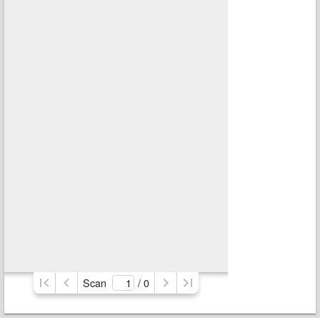
Scan
/ 
0