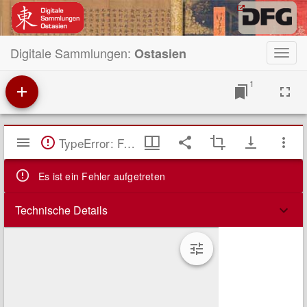
Digitale Sammlungen:
Ostasien
Toggl
navig
1
Mirador
TypeError: Failed to fetch
Viewer
Es ist ein Fehler aufgetreten
Technische Details