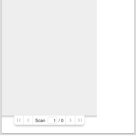
Scan
/ 
0