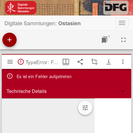
Digitale Sammlungen:
Ostasien
Toggl
navig
1
Mirador
TypeError: Failed to fetch
Viewer
Es ist ein Fehler aufgetreten
Technische Details