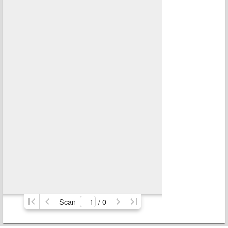
Scan
/ 
0