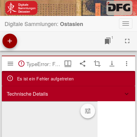
Digitale Sammlungen:
Ostasien
Toggl
navig
1
Mirador
TypeError: Failed to fetch
Viewer
Es ist ein Fehler aufgetreten
Technische Details