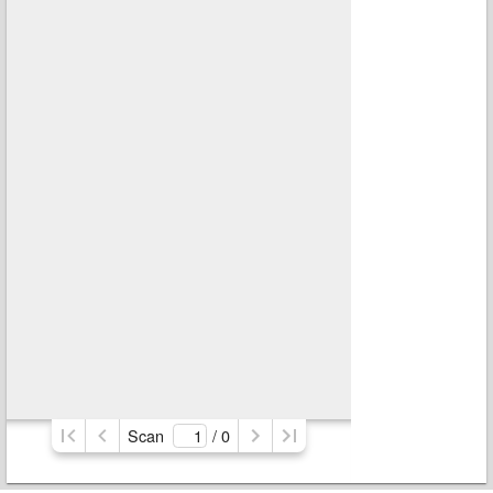
Scan
/ 
0